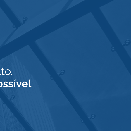
to.
ossível