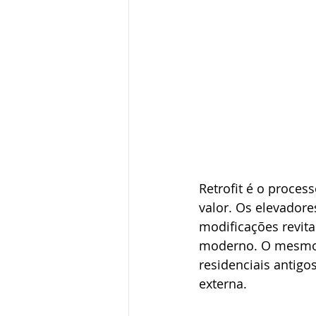
Retrofit é o proces
valor. Os elevador
modificações revit
moderno. O mesmo a
residenciais antig
externa.