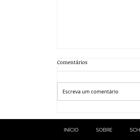
Comentários
Escreva um comentário
Esquadrias de Alumínio em
Goiânia
INÍCIO
SOBRE
SC