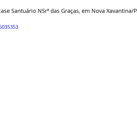
case Santuário NSrª das Graças, em Nova Xavantina/P
55035353