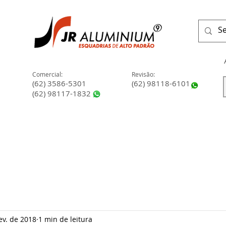
Comercial:
Revisão:
(62) 3586-5301
(62) 98118-6101
(62) 98117-1832
ÜCO
PROJETOS
PORTAS
MANUTEN
ev. de 2018
1 min de leitura