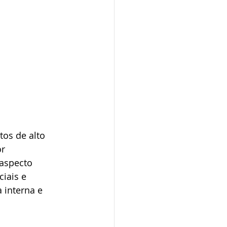
os de alto 
r 
aspecto 
iais e 
 interna e 